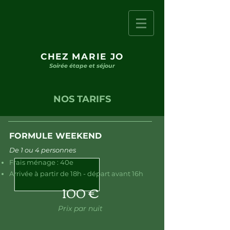
CHEZ MARIE JO
Soirée étape et séjour
NOS TARIFS
FORMULE WEEKEND
De 1 ou 4 personnes
Frais ménage : 40e
Arrivée à partir de 18h - départ avant 16h
100 €
Prix par nuit